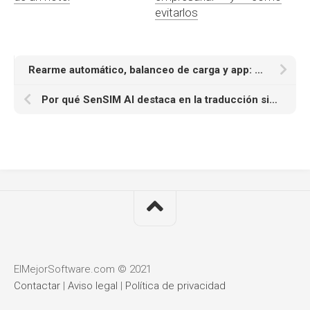
evitarlos
Rearme automático, balanceo de carga y app: qué aportan en un cargador de coche eléctrico
Por qué SenSIM AI destaca en la traducción simultánea con IA para eventos
ElMejorSoftware.com © 2021
Contactar
|
Aviso legal
|
Política de privacidad