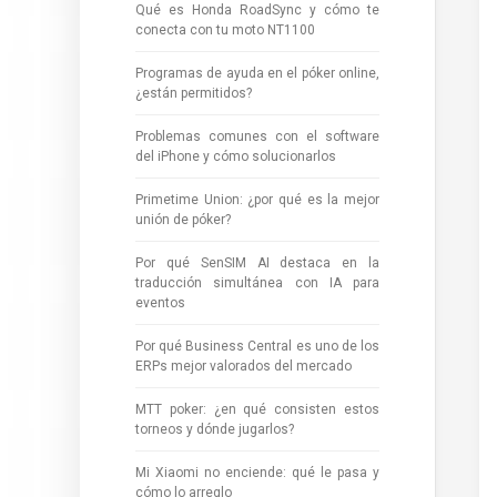
Qué es Honda RoadSync y cómo te
conecta con tu moto NT1100
Programas de ayuda en el póker online,
¿están permitidos?
Problemas comunes con el software
del iPhone y cómo solucionarlos
Primetime Union: ¿por qué es la mejor
unión de póker?
Por qué SenSIM AI destaca en la
traducción simultánea con IA para
eventos
Por qué Business Central es uno de los
ERPs mejor valorados del mercado
MTT poker: ¿en qué consisten estos
torneos y dónde jugarlos?
Mi Xiaomi no enciende: qué le pasa y
cómo lo arreglo